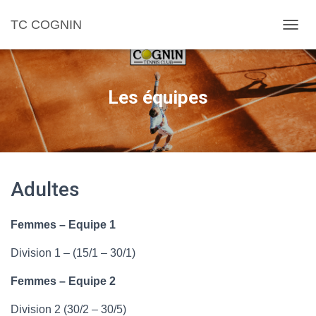
TC COGNIN
D
É
P
L
I
Les équipes
E
R
L
A
N
A
Adultes
V
I
G
A
Femmes – Equipe 1
T
I
Division 1 – (15/1 – 30/1)
O
N
Femmes – Equipe 2
Division 2 (30/2 – 30/5)